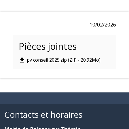
10/02/2026
Pièces jointes
pv conseil 2025.zip (ZIP - 20.92Mo)
file_download
Contacts et horaires